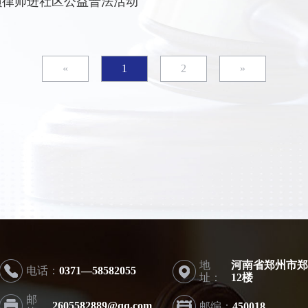
员律师进社区公益普法活动
«
1
2
»
地
河南省郑州市郑
电话：
0371—58582055
址：
12楼
邮
2605582889@qq.com
邮编：
450018